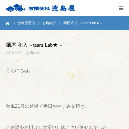
ーム
徳島屋通信
お店紹介
麺屋 和人～team Lab★～
HOME
会社案内
麺屋 和人～team Lab★～
2018.09.5
お店紹介
徳島屋のこだわり
こんにちは。
テストキッチン
商品案内
台風21号の通過で半日おやすみを頂き、
お問い合わせ
ご迷惑をお掛けし大変申し訳ごさいませんでした。