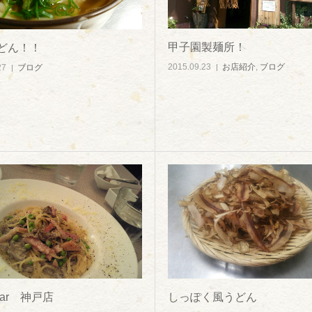
甲子園製麺所！
どん！！
2015.09.23
お店紹介
,
ブログ
27
ブログ
 Bar 神戸店
しっぽく風うどん