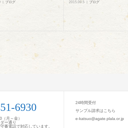
9
ブログ
2015.09.5
ブログ
24時間受付
451-6930
サンプル請求はこちら
:30（月～金）
e-katsuo@agate.plala.or.jp
ンダー通り
留守番電話で対応しています。