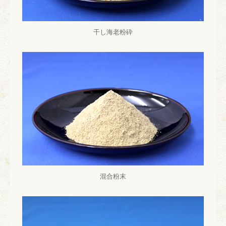
干し海老粉砕
混合粉末