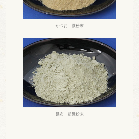
かつお 微粉末
昆布 超微粉末