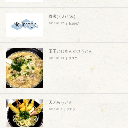
夥汲(くわぐみ)
2018.01.17
お店紹介
玉子とじあんかけうどん
2018.01.13
ブログ
天ぷらうどん
2018.01.7
ブログ