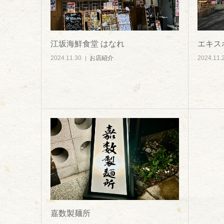
江坂海鮮食堂 はなれ
エキス
2024.11.30
お店紹介
2024.11.
嘉数製麺所