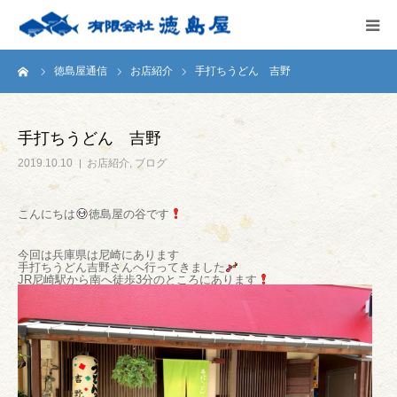
ーム
徳島屋通信
お店紹介
手打ちうどん 吉野
HOME
会社案内
手打ちうどん 吉野
2019.10.10
お店紹介
,
ブログ
徳島屋のこだわり
こんにちは
徳島屋の谷です
テストキッチン
今回は兵庫県は尼崎にあります
手打ちうどん吉野さんへ行ってきました
商品案内
JR尼崎駅から南へ徒歩3分のところにあります
お問い合わせ