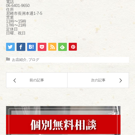
電話
06-6401-9650
住所
尼崎市長洲本通1-7-5
営業
11時〜15時
17時〜21時
定休日
日曜、祝日
お店紹介
,
ブログ
前の記事
次の記事