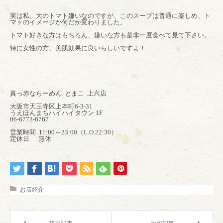
実は私、大のトマト嫌いなのですが、このスープは普通に楽しめ、ト
マトのイメージが何だか変わりました。
トマト好きな方はもちろん、嫌いな方も是非一度食べて見て下さい。
特に女性の方、
美肌効果に良いらしいですよ！
真っ赤ならーめん とまこ 上六店
大阪市天王寺区上本町6-3-31
うえほんまちハイハイタウン 1F
06-6773-6767
営業時間 11:00～23:00（L.O.22:30）
定休日 無休
お店紹介