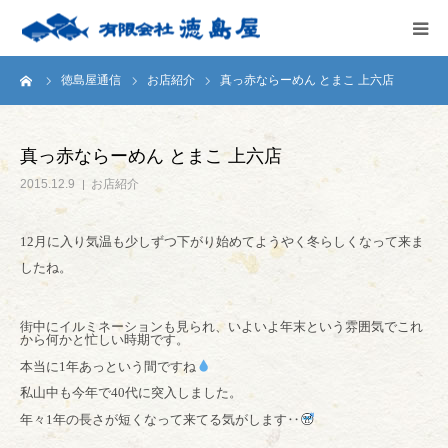
ーム
徳島屋通信
お店紹介
真っ赤ならーめん とまこ 上六店
HOME
会社案内
真っ赤ならーめん とまこ 上六店
2015.12.9
お店紹介
徳島屋のこだわり
12月に入り気温も少しずつ下がり始めてようやく冬らしくなって来ま
テストキッチン
したね。
商品案内
街中にイルミネーションも見られ、いよいよ年末という雰囲気でこれ
から何かと忙しい時期です。
本当に1年あっという間ですね
お問い合わせ
私山中も今年で40代に突入しました。
年々1年の長さが短くなって来てる気がします‥