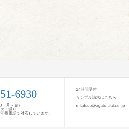
24時間受付
451-6930
サンプル請求はこちら
:30（月～金）
e-katsuo@agate.plala.or.jp
ンダー通り
留守番電話で対応しています。