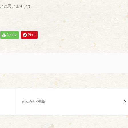
と思います(^^)
feedly
Pin it
まんかい福島