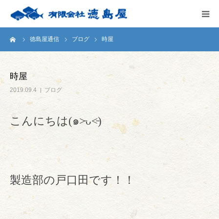
ーム
徳島屋通信
ブログ
時屋
HOME
会社案内
時屋
2019.09.4
ブログ
徳島屋のこだわり
こんにちは(
๑
˃̵ᴗ˂̵)
テストキッチン
商品案内
製造部の戸口田です！！
お問い合わせ