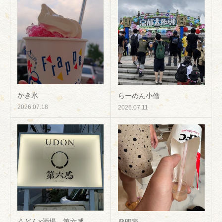
かき氷
らーめん小僧
2026.07.18
2026.07.11
うどん×酒場 第六感