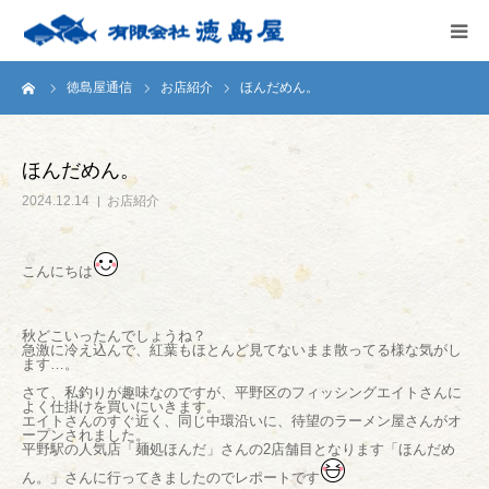
ーム
徳島屋通信
お店紹介
ほんだめん。
HOME
会社案内
ほんだめん。
2024.12.14
お店紹介
徳島屋のこだわり
こんにちは
テストキッチン
秋どこいったんでしょうね？
商品案内
急激に冷え込んで、紅葉もほとんど見てないまま散ってる様な気がし
ます…。
さて、私釣りが趣味なのですが、平野区のフィッシングエイトさんに
お問い合わせ
よく仕掛けを買いにいきます。
エイトさんのすぐ近く、同じ中環沿いに、待望のラーメン屋さんがオ
ープンされました。
平野駅の人気店「麺処ほんだ」さんの2店舗目となります「ほんだめ
ん。」さんに行ってきましたのでレポートです