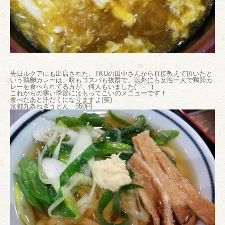
先日ルクアにも出店された、TKUの田中さんから直接教えて頂いたと
いう鶏卵カレーは、味もコスパも抜群で、以外にも女性一人で鶏卵カ
レーを食べられてる方が、何人もいました(⌒‐⌒)
これからの寒い季節にはもってこいのメニューです！
食べたあと汗だくになりますよ(笑)
京都九条ねぎうどん 550円