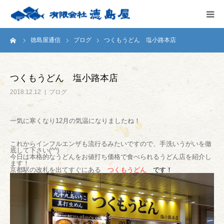
ーム
徳島屋通信
ブログ
つくもうどん 塩小路本店
HOME
会社案内
つくもうどん 塩小路本店
2018.12.12
ブログ
徳島屋のこだわり
一気に寒くなり12月の気温になりましたね！
テストキッチン
これからインフルエンザも流行るみたいですので、手洗いうがいを徹
底して下さい(^^)
商品案内
今日は本格的なうどんをお値打ち価格で食べられるうどん店を紹介し
ます！
京都駅の改札を出てすぐにある
つくもうどん
です！
お問い合わせ