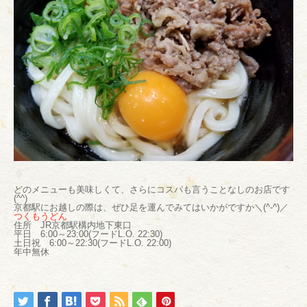
どのメニューも美味しくて、さらにコスパも言うことなしのお店です
(^^)
京都駅にお越しの際は、ぜひ足を運んでみてはいかがですか＼(^-^)／
つくもうどん
住所 JR京都駅構内地下東口
平日 6:00～23:00(フードL.O. 22:30)
土日祝 6:00～22:30(フードL.O. 22:00)
年中無休