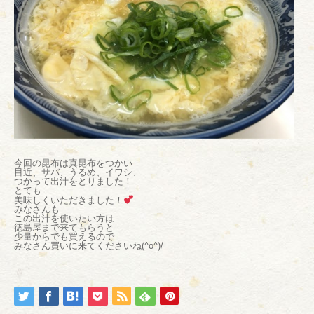
今回の昆布は真昆布をつかい
目近、サバ、うるめ、イワシ、
つかって出汁をとりました！
とても
美味しくいただきました！
みなさんも
この出汁を使いたい方は
徳島屋まで来てもらうと
少量からでも買えるので
みなさん買いに来てくださいね(^o^)/