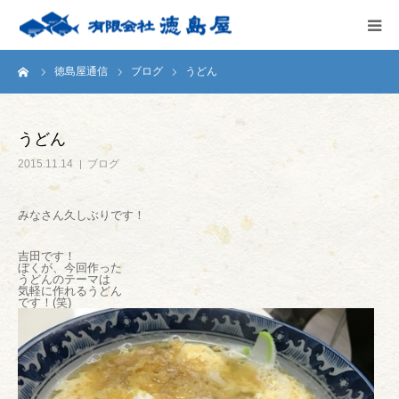
ーム
徳島屋通信
ブログ
うどん
HOME
会社案内
うどん
2015.11.14
ブログ
徳島屋のこだわり
みなさん久しぶりです！
テストキッチン
吉田です！
ぼくが、今回作った
商品案内
うどんのテーマは
気軽に作れるうどん
です！(笑)
お問い合わせ