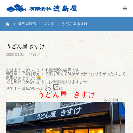
ーム
徳島屋通信
ブログ
うどん屋 きすけ
HOME
会社案内
うどん屋 きすけ
2020.03.25
ブログ
徳島屋のこだわり
おはようございます！☀製造部の吉沢です！
朝は寒くて昼は暖かくて夜は寒くて気温が上がったり下がったりして
テストキッチン
風邪ひきそうです
でも風邪引かないようにお仕事頑張りますよー！
お店
さて！今回私がいった
は
うどん屋 きすけ
商品案内
さんです！！
お問い合わせ