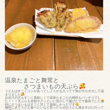
温泉たまごと舞茸と
さつまいもの天ぷら
うどんはすごくコシがあってしょうがも入ってて体がポカポカして温
まりました
お出汁の方もすごく美味しくて温泉たまごとの相性もバッチリでし
た！！！天ぷらも全部サクッといい音がして揚げたてで最高でした
特にさつまいもはすごく甘くて美味しかったです
梅田にきてうどん食べたいなと思ったらぜひうどん屋きすけに行って