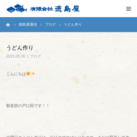
ーム
徳島屋通信
ブログ
うどん作り
HOME
会社案内
うどん作り
2021.05.26
ブログ
徳島屋のこだわり
こんにちは
テストキッチン
商品案内
製造部の戸口田です！！
お問い合わせ