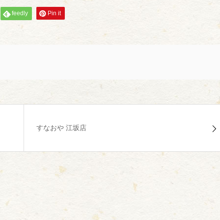
feedly
Pin it
すなおや 江坂店