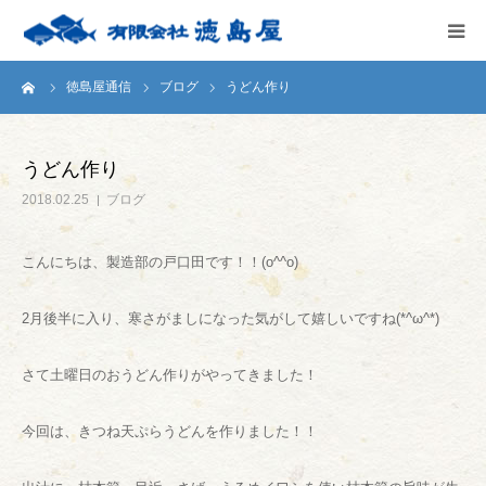
ーム
徳島屋通信
ブログ
うどん作り
HOME
会社案内
うどん作り
2018.02.25
ブログ
徳島屋のこだわり
こんにちは、製造部の戸口田です！！(o^^o)
テストキッチン
2月後半に入り、寒さがましになった気がして嬉しいですね(*^ω^*)
商品案内
さて土曜日のおうどん作りがやってきました！
お問い合わせ
今回は、きつね天ぷらうどんを作りました！！