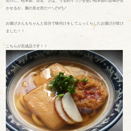
出汁に、枯本節、目近、さば、うるめイワシを使い枯本節の旨味が生
かせるか、腕の見せ所だー＼(^o^)／
お揚げさんもちゃんと自分で味付けをしてふっくらしたお揚げが炊け
ました！！
こちらが完成品です！！