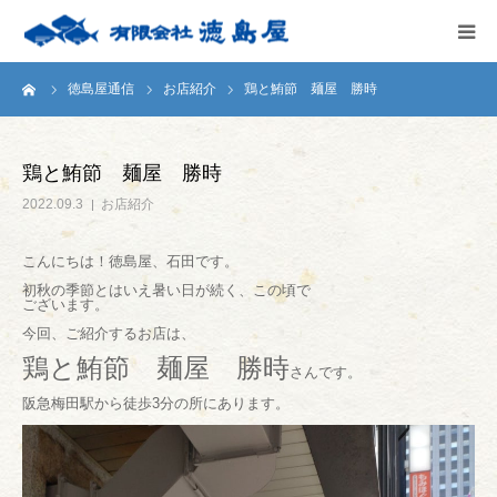
ーム
徳島屋通信
お店紹介
鶏と鮪節 麺屋 勝時
HOME
会社案内
鶏と鮪節 麺屋 勝時
2022.09.3
お店紹介
徳島屋のこだわり
こんにちは！徳島屋、石田です。
テストキッチン
初秋の季節とはいえ暑い日が続く、この頃で
ございます。
今回、ご紹介するお店は、
商品案内
鶏と鮪節 麺屋 勝時
さんです。
阪急梅田駅から徒歩3分の所にあります。
お問い合わせ