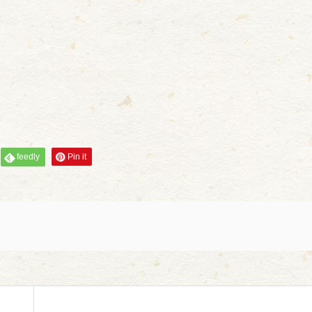
feedly
Pin it