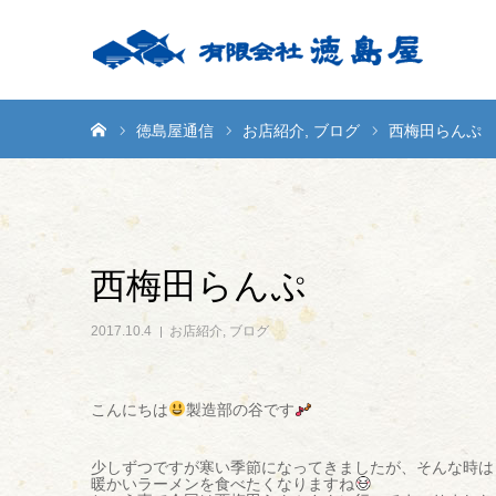
ホーム
徳島屋通信
お店紹介
ブログ
西梅田らんぷ
西梅田らんぷ
2017.10.4
お店紹介
,
ブログ
こんにちは
製造部の谷です
少しずつですが寒い季節になってきましたが、そんな時は
暖かいラーメンを食べたくなりますね