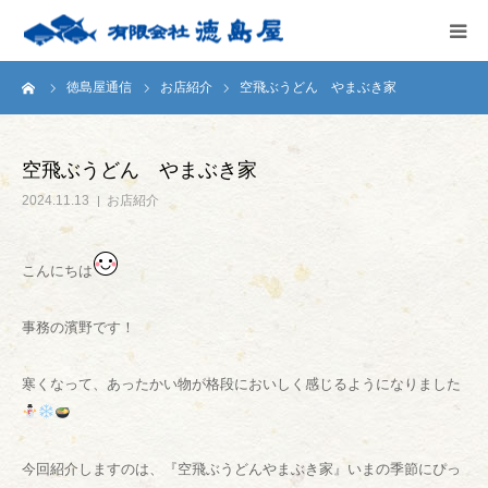
ーム
徳島屋通信
お店紹介
空飛ぶうどん やまぶき家
HOME
会社案内
空飛ぶうどん やまぶき家
2024.11.13
お店紹介
徳島屋のこだわり
こんにちは
テストキッチン
事務の濱野です！
商品案内
寒くなって、あったかい物が格段においしく感じるようになりました
お問い合わせ
今回紹介しますのは、『空飛ぶうどんやまぶき家』いまの季節にぴっ