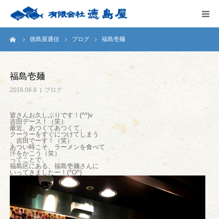
ーム
徳島屋通信
ブログ
福島壱麺
HOME
会社案内
福島壱麺
2016.06.8
ブログ
徳島屋のこだわり
皆さんお久しぶりです！(^^)v
吉田デース！（笑）
テストキッチン
最近、あつくてあつくて、
クーラーをすぐにつけてしまう
、吉田でーす！（笑）
あつい時こそ、ラーメンを食べて
商品案内
汗をかこう（笑）
ってことで、
福島区にある、福島壱麺さんに
いってきましたー！(^O^)
お問い合わせ