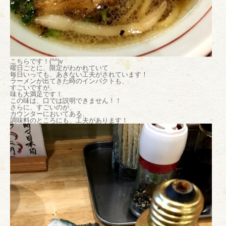
こちらです！(^^)v
曜日ごとに、限定がわかれていて
毎日いっても、あきない工夫がされています！
ラーメンが出てきた時のインパクトも、
すごいですが、
味も大満足です！
この味は、口では説明できません！！
さらに、すごいのが、
カウンターにおいてある、
調味料のところにも、工夫があります！