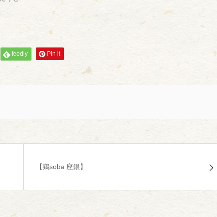
feedly
Pin it
【鶏soba 座銀】