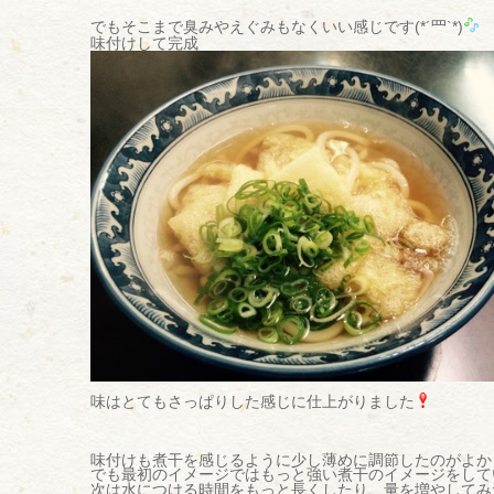
でもそこまで臭みやえぐみもなくいい感じです
(*´罒`*)
味付けして完成
味はとてもさっぱりした感じに仕上がりました
味付けも煮干を感じるように少し薄めに調節したのがよか
でも最初のイメージではもっと強い煮干のイメージをして
次は水につける時間をもっと長くしたり、量を増やしてみ