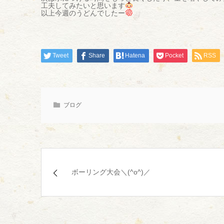
工夫してみたいと思います
以上今週のうどんでしたー
Tweet
Share
Hatena
Pocket
RSS
ブログ
ボーリング大会＼(^o^)／