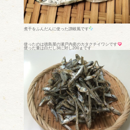
煮干をふんだんに使った讃岐風です
使ったのは徳島屋の瀬戸内産のカタクチイワシです
使った量は白だし3ℓに対し200ｇです