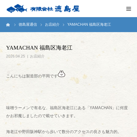
ーム
徳島屋通信
お店紹介
YAMACHAN 福島区海老江
HOME
会社案内
YAMACHAN 福島区海老江
2026.04.25
お店紹介
徳島屋のこだわり
こんにちは製造部の平岡です
テストキッチン
商品案内
味噌ラーメンで有名な、福島区海老江にある「YAMACHAN」に何度
お問い合わせ
かお邪魔しましたので載せていきます。
海老江や野田阪神駅から歩いて数分のアクセスの良さも魅力的。