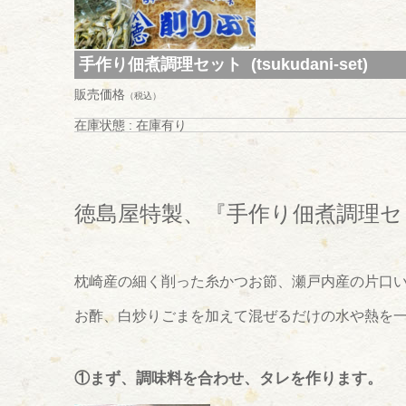
手作り佃煮調理セット (tsukudani-set)
販売価格
（税込）
在庫状態 : 在庫有り
徳島屋特製、『手作り佃煮調理セ
枕崎産の細く削った糸かつお節、瀬戸内産の片口
お酢、白炒りごまを加えて混ぜるだけの水や熱を
①まず、調味料を合わせ、タレを作ります。