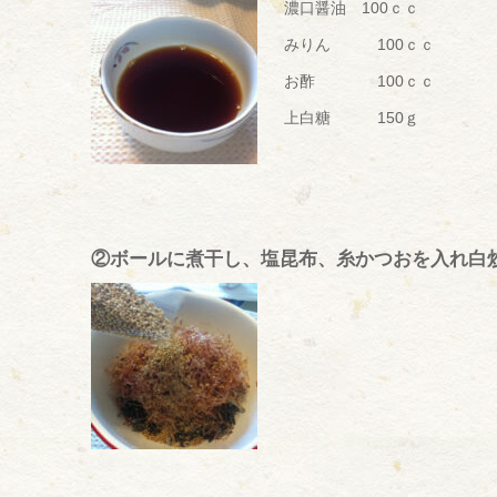
濃口醤油 100ｃｃ
みりん 100ｃｃ
お酢 100ｃｃ
上白糖 150ｇ
②ボールに煮干し、塩昆布、糸かつおを入れ白