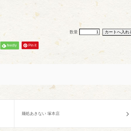
数量
feedly
Pin it
麺処あきない 塚本店