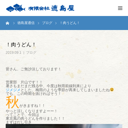
ーム
徳島屋通信
ブログ
！肉うどん！
HOME
会社案内
！肉うどん！
2019.09.1
ブログ
徳島屋のこだわり
皆さん、ご無沙汰しております！
テストキッチン
営業部 片山です！！
暑さもまだまだ残る中、今度は秋雨前線到来により
商品案内
ジメジメ
とした、梅雨のような季節が再来してしまいましたね
でも、この時期を抜ければそう！
秋
がきますね！！
お問い合わせ
やっと涼しくなりますよーー！
ってことで、今回は
東京風の肉うどんを作りました！！
まずはだし引き