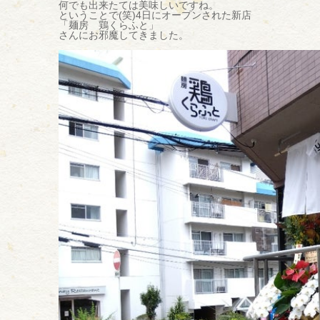
何でも出来たては美味しいですね。
ということで(笑)4日にオープンされた新店
「麺房 鶏くらふと」
さんにお邪魔してきました。