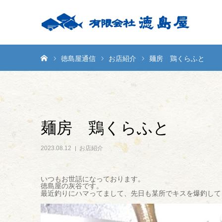
ホーム
徳島屋通信
お店紹介
麺房 鶏くらふと
麺房 鶏くらふと
2023.08.12
お店紹介
いつもお世話になっております。
徳島屋の灰谷です。
最近釣りにハマってまして、先日も某所でキスを爆釣して