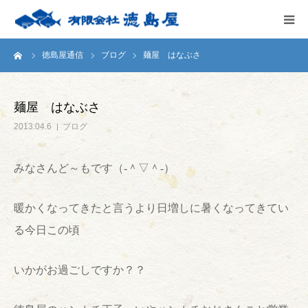
ーム
徳島屋通信
ブログ
麺屋 はなぶさ
HOME
会社案内
麺屋 はなぶさ
2013.04.6
ブログ
徳島屋のこだわり
みなさんど～もです（‐＾▽＾‐）
テストキッチン
暖かくなってきたと言うより日増しに暑くなってきてい
商品案内
る今日この頃
お問い合わせ
いかがお過ごしですか？？