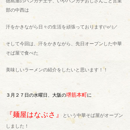
徳島屋のハンカチ王子、いやハンカチおじさんこと営業
部の中西は
汗をかきながら日々の生活を頑張っております
(^o^)
／
そして今回は、汗をかきながら、先日オープンした中華
そば屋で食べた
美味しいラーメンの紹介をしたいと思います！！
堺筋本町
３月２７日の水曜日、大阪の
に
『
麺屋はなぶさ
』
という中華そば屋がオープン
しました！