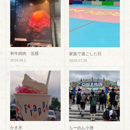
和牛焼肉 伍感
家族で過ごした日
2026.08.1
2026.07.26
かき氷
らーめん小僧