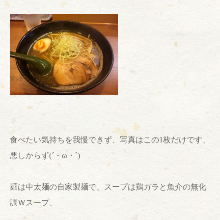
食べたい気持ちを我慢できず、写真はこの
1
枚だけです、
悪しからず
(´・ω・`)
麺は中太麺の自家製麺で、スープは鶏ガラと魚介の無化
調Ｗスープ、