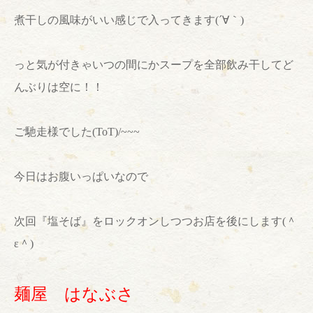
煮干しの風味が
いい感じで入ってきます(´∀｀)
っと気が付きゃいつの間にかスープを全部飲み干してど
んぶりは空に！！
ご馳走様でした
(ToT)/~~~
今日はお腹いっぱいなので
次回『塩そば』をロックオンしつつお店を後にします(＾
ε＾)
麺屋 はなぶさ