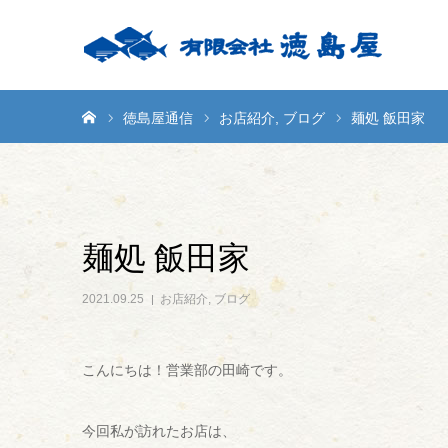
ホーム
徳島屋通信
お店紹介
ブログ
麺処 飯田家
麺処 飯田家
2021.09.25
お店紹介
,
ブログ
こんにちは！営業部の田崎です。
今回私が訪れたお店は、