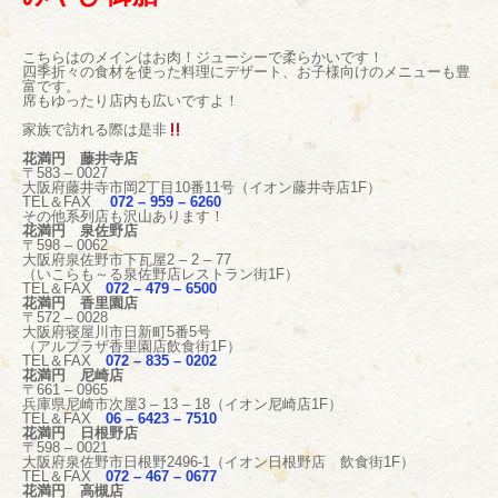
こちらはのメインはお肉！ジューシーで柔らかいです！
四季折々の食材を使った料理にデザート、お子様向けのメニューも豊
富です。
席もゆったり店内も広いですよ！
家族で訪れる際は是非
花満円 藤井寺店
〒583 – 0027
大阪府藤井寺市岡2丁目10番11号（イオン藤井寺店1F）
TEL＆FAX
072 – 959 – 6260
その他系列店も沢山あります！
花満円 泉佐野店
〒598 – 0062
大阪府泉佐野市下瓦屋2 – 2 – 77
（いこらも～る泉佐野店レストラン街1F）
TEL＆FAX
072 – 479 – 6500
花満円 香里園店
〒572 – 0028
大阪府寝屋川市日新町5番5号
（アルプラザ香里園店飲食街1F）
TEL＆FAX
072 – 835 – 0202
花満円 尼崎店
〒661 – 0965
兵庫県尼崎市次屋3 – 13 – 18（イオン尼崎店1F）
TEL＆FAX
06 – 6423 – 7510
花満円 日根野店
〒598 – 0021
大阪府泉佐野市日根野2496-1（イオン日根野店 飲食街1F）
TEL＆FAX
072 – 467 – 0677
花満円 高槻店