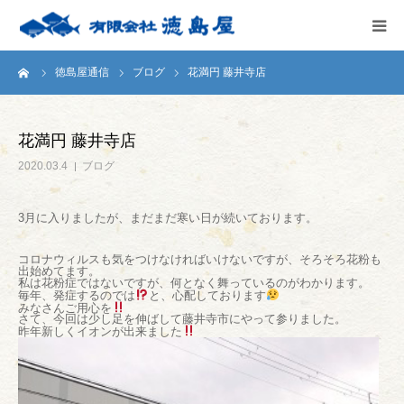
ーム
徳島屋通信
ブログ
花満円 藤井寺店
HOME
会社案内
花満円 藤井寺店
2020.03.4
ブログ
徳島屋のこだわり
3月に入りましたが、まだまだ寒い日が続いております。
テストキッチン
コロナウィルスも気をつけなければいけないですが、そろそろ花粉も
出始めてます。
商品案内
私は花粉症ではないですが、何となく舞っているのがわかります。
毎年、発症するのでは
と、心配しております
みなさんご用心を
さて、今回は少し足を伸ばして藤井寺市にやって参りました。
昨年新しくイオンが出来ました
お問い合わせ