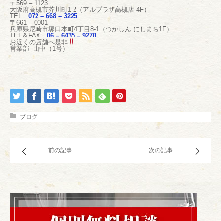
〒569 – 1123
大阪府高槻市芥川町1-2（アルプラザ高槻店 4F）
TEL
072 – 668 – 3225
〒661 – 0001
兵庫県尼崎市塚口本町4丁目8-1（つかしん にしまち1F）
TEL＆FAX
06 – 6435 – 9270
お近くの店舗へ是非
営業部 山中（1号）
ブログ
前の記事
次の記事