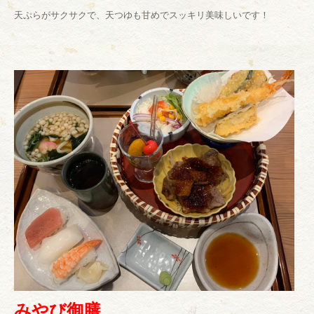
天ぷらがサクサクで、天つゆも甘めでスッキリ美味しいです！
みやび御膳