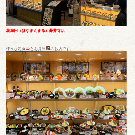
花満円（はなまんまる）藤井寺店
様々な定食
とお弁当
のお店です。