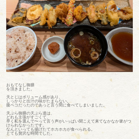
おもてなし御膳
を頂きました。
天とじはボリューム感があり、
しっかりと出汁の味がたまらない。
腹ペコだったのであっと言う間に食べてしまいました。
天ぷら御膳の天ぷら達は、
どれも主張がすごくて、
早く私を選んで〜って言う声がいっぱい聞こえて来てなかなか箸がつ
けられなかったです。
なんといっても揚げたてホカホカが食べられる。
とても贅沢な時間でした。