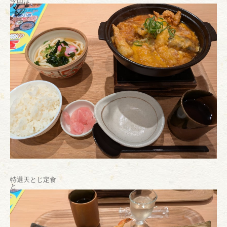
今回は
特選天とじ定食
と