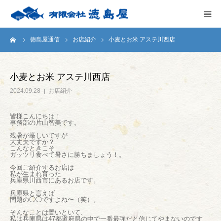
ーム
徳島屋通信
お店紹介
小麦とお米 アステ川西店
HOME
会社案内
小麦とお米 アステ川西店
2024.09.28
お店紹介
徳島屋のこだわり
皆様こんにちは！
事務部の片山智美です。
テストキッチン
残暑が厳しいですが
大丈夫ですか？
こんなときこそ
商品案内
ガッツリ食べて暑さに勝ちましょう！。
今回ご紹介するお店は
私が生まれ育った
兵庫県川西市にあるお店です。
お問い合わせ
兵庫県と言えば
問題の◯◯ですよね〜（笑）。
そんなことは置いといて、
私は兵庫県は47都道府県の中で一番最強だと信じてやまないのです