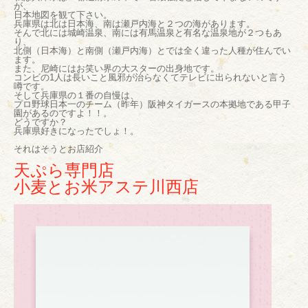
が、
日本地図を観て下さい。
兵庫県は北は日本海、南は瀬戸内海と２つの海があります。
そんで北には城崎温泉、南には有馬温泉と有名な温泉地が２つもあ
り、
北側（日本海）と南側（瀬戸内海）とでは全く違った人種が住んでい
ます。
また、尼崎にはお笑い界の大スターの出身地です。
コンビの1人は長いこと風邪が治らなくてテレビに出られないと言う
噂です。
そして兵庫県の１番の自慢は、
プロ野球日本一のチーム（昨年）阪神タイガースの本拠地である甲子
園があるのですよ！！。
どうですか？
兵庫県好きになったでしょ！。
それはそうとお店紹介
天ぷら専門店
小麦とお米アステ川西店