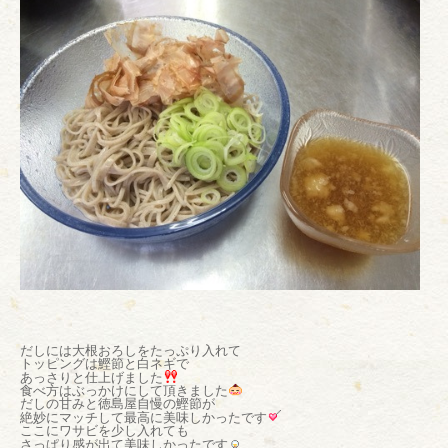
だしには大根おろしをたっぷり入れて
トッピングは鰹節と白ネギで
あっさりと仕上げました
食べ方はぶっかけにして頂きました
だしの甘みと徳島屋自慢の鰹節が
絶妙にマッチして最高に美味しかったです
ここにワサビを少し入れても
さっぱり感が出て美味しかったです