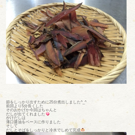
節をしっかり出すために25分煮出しました^_^
前回より5分長くした
そのおかげか今回はちゃんと
だしが出てくれました
かけだしは
薄口醤油をベースに作りました
そして
だしとそばをしっかりと冷水でしめて完成