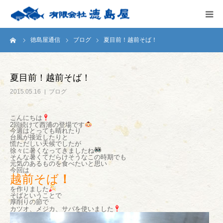
ーム
徳島屋通信
ブログ
夏目前！越前そば！
HOME
会社案内
夏目前！越前そば！
2015.05.16
ブログ
徳島屋のこだわり
こんにちは
2回続けて西浦の登場です
テストキッチン
今週はとっても晴れたり
台風が接近したりと
慌ただしい天候でしたが
徐々に暑くなってきましたね
商品案内
そんな暑くてだらけそうなこの時期でも
元気のあるものを食べたいと思い
今回は
越前そば
！
お問い合わせ
を作りました
そばということで
厚削りの節で
カツオ、メジカ、サバを使いました