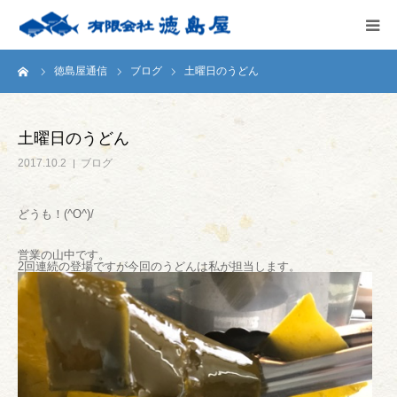
ーム
徳島屋通信
ブログ
土曜日のうどん
HOME
会社案内
土曜日のうどん
2017.10.2
ブログ
徳島屋のこだわり
どうも！(^O^)/
テストキッチン
営業の山中です。
2回連続の登場ですが今回のうどんは私が担当します。
商品案内
お問い合わせ