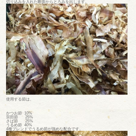
切り込みを入れた断面からとろみを出します。
使用する節は、
かつお節 10%
宗田節 25%
さば節 25%
うるめ節 40%
4種ブレンドでうるめ節が強めな配合です。