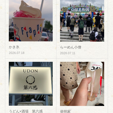
かき氷
らーめん小僧
2026.07.18
2026.07.11
うどん×酒場 第六感
発明家