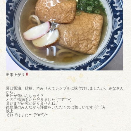
出来上がり
薄口醤油、砂糖、本みりんでシンプルに味付けしましたが、みなさん
から、
出汁が薄いんちゃう？
とのご指摘をいただきました (￣∇￣+)
まだまだ研究が足りませんね。
徳島屋のみんなから評価をいただくのは難しいです (;^_^A
以上
それではまた〜 (*^o^*)/~