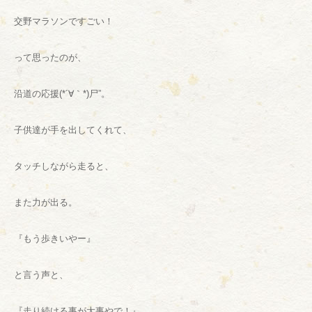
交野マラソンですごい！
って思ったのが、
沿道の応援(*´∀｀*)尸”。
子供達が手を出してくれて、
タッチしながら走ると、
また力が出る。
『もう歩きいやー』
と言う声と、
『走り続ける事が大事やで！』