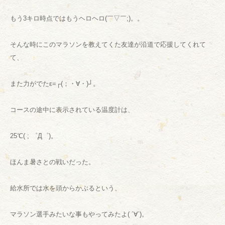
もう3キロ時点ではもうヘロヘロ(￣▽￣;)。。
そんな時にこのマラソンを教えてくた友達が沿道で応援してくれて
て、
また力がでたε=┌(；・∀・)┘。
コースの途中に表示されている温度計は、
25℃( ; ゜Д゜)。
ほんま暑さとの戦いだった。
給水所では水を頭からかぶるという、
マラソン選手みたいな事もやってみたよ( ´∀`)。