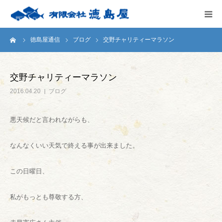
ーム
徳島屋通信
ブログ
交野チャリティーマラソン
HOME
会社案内
交野チャリティーマラソン
2016.04.20
ブログ
徳島屋のこだわり
悪天候だと言われながらも、
テストキッチン
なんなくいい天気で終える事が出来ました。
商品案内
この日曜日、
お問い合わせ
私がもっとも尊敬する方、