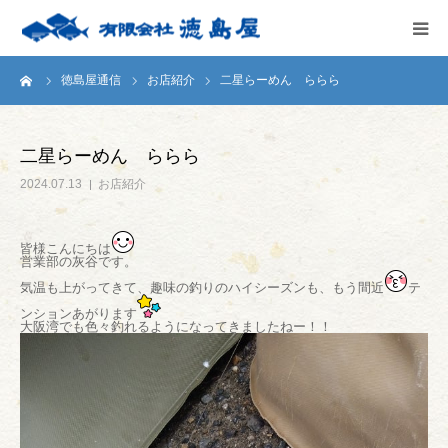
ーム
徳島屋通信
お店紹介
二星らーめん ららら
HOME
会社案内
二星らーめん ららら
2024.07.13
お店紹介
徳島屋のこだわり
皆様こんにちは
テストキッチン
営業部の灰谷です。
気温も上がってきて、趣味の釣りのハイシーズンも、もう間近
テ
商品案内
ンションあがります
大阪湾でも色々釣れるようになってきましたねー！！
お問い合わせ