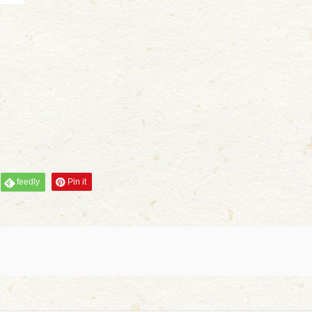
feedly
Pin it