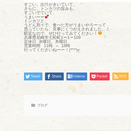
すごい、出汁がきいていて、
さらに、トンカツの旨みも、
すごいでていて、
うまいーー
トンカツと、
うどん別々で、食べた方がうまいやろーって
思っていたら、見事にくつがえされました、！
駅近なので、ぜひ行ってみてください！
兵庫県尼崎市七松町1ー1ー109
定休日 水曜日、木曜日
営業時間 11時 ～ 18時
行ってくださいねーー！(*^^)v
Tweet
Share
Hatena
Pocket
RSS
ブログ