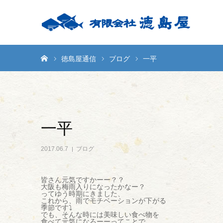
ホーム
徳島屋通信
ブログ
一平
一平
2017.06.7
ブログ
皆さん元気ですかーー？？
大阪も梅雨入りになったかなー？
ってゆう時期にきました、
これから、雨でモチベーションが下がる
季節です⤵︎
でも、そんな時には美味しい食べ物を
食べて元気になろーーってことで、