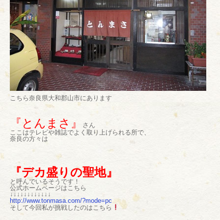
こちら奈良県大和郡山市にあります
『とんまさ』
さん
ここはテレビや雑誌でよく取り上げられる所で、
奈良の方々は
『デカ盛りの聖地』
と呼んでいるそうです！
公式ホームページはこちら
↓↓↓↓↓↓↓↓↓↓↓↓
http://www.tonmasa.com/?mode=pc
そして今回私が挑戦したのはこちら