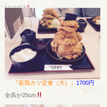
じゃっじゃーん
『若鶏カツ定食（大）』
1700円
全高が25cm