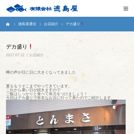
ーム
徳島屋通信
お店紹介
デカ盛り
HOME
会社案内
デカ盛り
2017.07.12
お店紹介
徳島屋のこだわり
蝉の声が日に日に大きくなってきました
テストキッチン
夏ももうそこまでやってきています。
これから暑い日が続きますので
商品案内
ご飯はしっかりと食べて体力をつけましょう！
今回はデカ盛りで有名なお店に行って来たのでご紹介します。
お問い合わせ