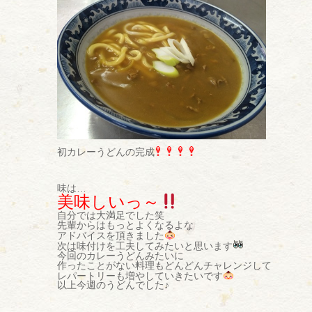
初カレーうどんの完成
味は…
美味しいっ～
自分では大満足でした笑
先輩からはもっとよくなるよな
アドバイスを頂きました
次は味付けを工夫してみたいと思います
今回のカレーうどんみたいに
作ったことがない料理もどんどんチャレンジして
レパートリーも増やしていきたいです
以上今週のうどんでした♪