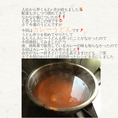
入社から早くも2ヶ月が経ちました
配達も少しづつ慣れてきて
なかなか板についたか
と思う今日この頃です
さて今週のうどんですが
カレーうどん
今回は
です
うどん作りを初めてやりだして
もちろんカレーうどんも作ったことがなかったので
今回挑戦してみました(^.^)
後、徳島屋で販売しているカレーの味も知らなかったので
今回はカレーうどんを作りました
自分がカレー好きというのもありますけども…♡笑
さて今回のかけだしは前回作ったレシピを元にしました