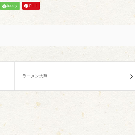
feedly
Pin it
ラーメン大翔