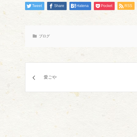
Tweet
Share
Hatena
Pocket
RSS
ブログ
愛ごや