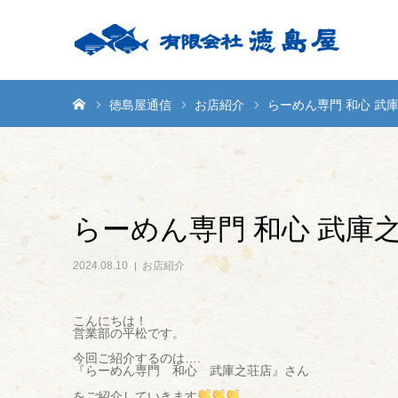
ホーム
徳島屋通信
お店紹介
らーめん専門 和心 武
らーめん専門 和心 武庫
2024.08.10
お店紹介
こんにちは！
営業部の平松です。
今回ご紹介するのは….
『らーめん専門 和心 武庫之荘店』さん
をご紹介していきます