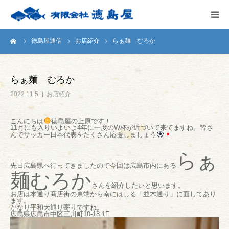
ーム
徳島屋通信
お店紹介
らぁ麺 むろか
HOME
会社案内
らぁ麺 むろか
2022.11.5
お店紹介
徳島屋のこだわり
こんにちは
徳島屋の上原です！
11月にも入りいよいよ4年に一度のW杯が近づいて来てますね。皆さ
テストキッチン
んでサッカー日本代表をたくさん応援しましょう
らぁ
商品案内
先日広島県へ行ってきましたので今回は広島市内にある
麺むろか
さんを紹介したいと思います。
お問い合わせ
お店は本通り商店街の東端から南にはしる「並木通り」に面してあり
ます。
かなり平和大通り寄りですね。
広島県広島市中区三川町10-18 1F