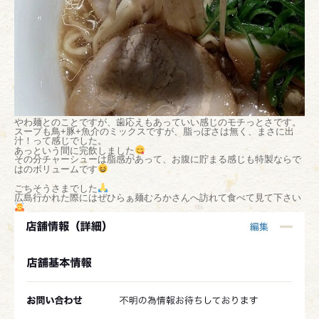
やわ麺とのことですが、歯応えもあっていい感じのモチっとさです。
スープも鳥+豚+魚介のミックスですが、脂っぽさは無く、まさに出
汁！って感じでした。
あっという間に完飲しました
その分チャーシューは脂感があって、お腹に貯まる感じも特製ならで
はのボリュームです
ごちそうさまでした
広島行かれた際にはぜひらぁ麺むろかさんへ訪れて食べて見て下さい