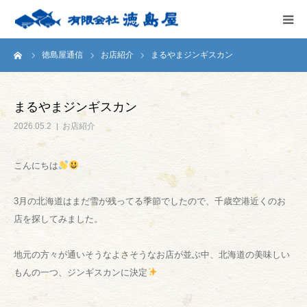
ーム
徳島屋通信
お店紹介
まるやまジンギスカン
HOME
会社案内
まるやまジンギスカン
2026.05.2
お店紹介
徳島屋のこだわり
こんにちは
テストキッチン
3月の北海道はまだ雪が残ってる季節でしたので、千歳空港近くのお
商品案内
店を探してみました。
お問い合わせ
地元の方々が通いそうなよさそうなお店が並ぶ中、北海道の美味しい
もんの一つ、ジンギスカンに決定