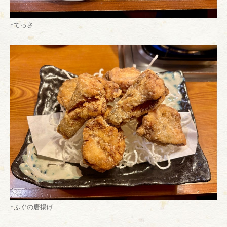
↑てっさ
↑ふぐの唐揚げ