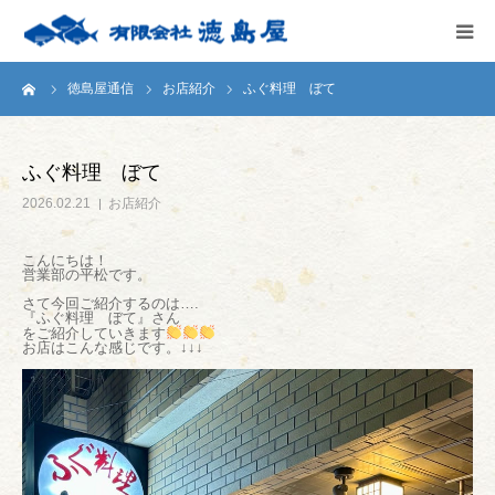
ーム
徳島屋通信
お店紹介
ふぐ料理 ぼて
HOME
会社案内
ふぐ料理 ぼて
2026.02.21
お店紹介
徳島屋のこだわり
こんにちは！
営業部の平松です。
テストキッチン
さて今回ご紹介するのは….
『ふぐ料理 ぼて』さん
をご紹介していきます
商品案内
お店はこんな感じです。↓↓↓
お問い合わせ