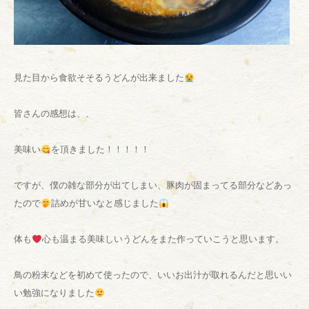
見た目から食欲そそるうどんが出来ました
皆さんの感想は、、
美味い
を頂きました！！！！！
ですが、僕の雑な部分が出てしまい、豚肉が固まってる部分などあっ
たので
詰めが甘いなと感じました
体も
心も温まる美味しいうどんをまた作っていこうと思います。
鳥の粉末などを初めて使ったので、いいお出汁が取れるんだと思いい
い勉強になりました