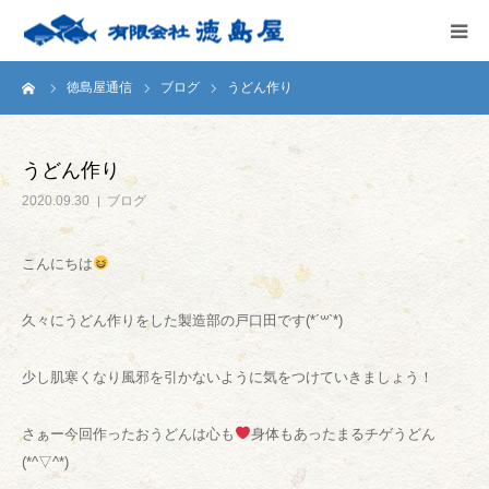
ーム
徳島屋通信
ブログ
うどん作り
HOME
会社案内
うどん作り
2020.09.30
ブログ
徳島屋のこだわり
こんにちは
テストキッチン
久々にうどん作りをした製造部の戸口田です(*´꒳`*)
商品案内
少し肌寒くなり風邪を引かないように気をつけていきましょう！
お問い合わせ
さぁー今回作ったおうどんは心も
身体もあったまるチゲうどん
(*^▽^*)