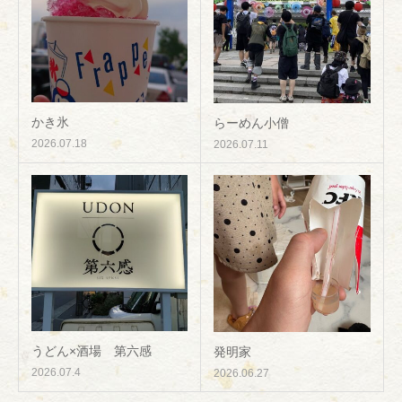
かき氷
らーめん小僧
2026.07.18
2026.07.11
うどん×酒場 第六感
発明家
2026.07.4
2026.06.27