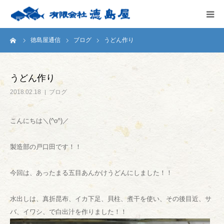
ーム
徳島屋通信
ブログ
うどん作り
HOME
会社案内
うどん作り
2018.02.18
ブログ
徳島屋のこだわり
こんにちは＼(^o^)／
テストキッチン
製造部の戸口田です！！
商品案内
今回は、あったまる五目あんかけうどんにしました！！
お問い合わせ
水出しは、真折昆布、イカ下足、貝柱、煮干を使い、その後目近、サ
バ、イワシ、で白出汁を作りました！！