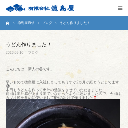
ーム
徳島屋通信
ブログ
うどん作りました！
HOME
会社案内
うどん作りました！
2016.09.10
ブログ
徳島屋のこだわり
こんにちは！新人の谷です。
テストキッチン
早いもので徳島屋に入社しましてもうすぐ2カ月が経とうとしてます
商品案内
本日もうどんを作って出汁の勉強をさせていただきました。
前回は出汁感があまり出ていなかったように思いましたので、今回は
カツオ節を多めに使いまして6%の出汁で作りました
お問い合わせ