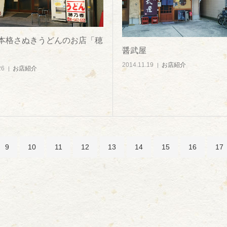
本格さぬきうどんのお店「穂
醤武屋
2014.11.19
お店紹介
26
お店紹介
9
10
11
12
13
14
15
16
17