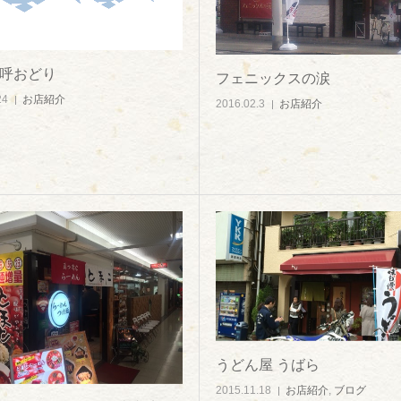
多呼おどり
フェニックスの涙
24
お店紹介
2016.02.3
お店紹介
うどん屋 うばら
2015.11.18
お店紹介
,
ブログ