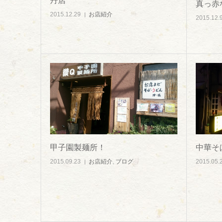
丹店
真っ赤
2015.12.29
お店紹介
2015.12.
甲子園製麺所！
中華そば
2015.09.23
お店紹介
,
ブログ
2015.05.