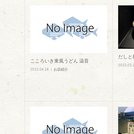
だしと
こころいき東風うどん 温音
2015.03.
2015.04.16
お店紹介