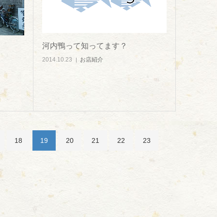
河内鴨って知ってます？
2014.10.23
お店紹介
18
19
20
21
22
23