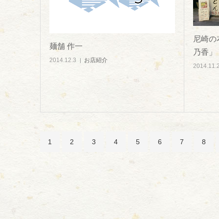
尼崎の
麺舗 作一
乃香」
2014.12.3
お店紹介
2014.11.
1
2
3
4
5
6
7
8