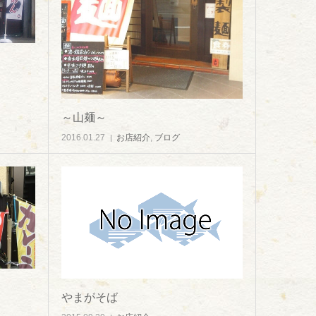
～山麺～
2016.01.27
お店紹介
,
ブログ
やまがそば