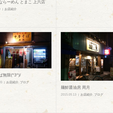
ならーめん とまこ 上六店
9
お店紹介
無限(^3^)/
20
お店紹介
,
ブログ
麺鮮醤油房 周月
2015.05.13
お店紹介
,
ブログ